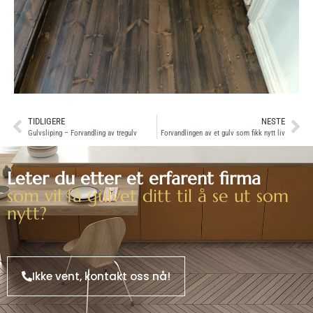
TIDLIGERE
NESTE
Gulvsliping – Forvandling av tregulv
Forvandlingen av et gulv som fikk nytt liv
Leter du etter et erfarent firma
som vil få gulvet ditt til å se ut som
nytt?
Ikke vent, kontakt oss nå!